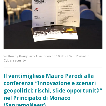
Written by
Gianpiero Abellonio
on 10 Nov 2025. Posted in
Cybersecurity
Il ventimigliese Mauro Parodi alla
conferenza “Innovazione e scenari
geopolitici: rischi, sfide opportunità”
nel Principato di Monaco
(SanremoNews)