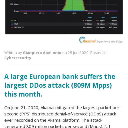
Written by
Gianpiero Abellonio
on 25 Jun 2020. Posted in
Cybersecurity
A large European bank suffers the
largest DDos attack (809M Mpps)
this month.
On June 21, 2020, Akamai mitigated the largest packet per
second (PPS) distributed denial-of-service (DDoS) attack
ever recorded on the Akamai platform. The attack
generated 809 million packets per second (Mpps), [...]