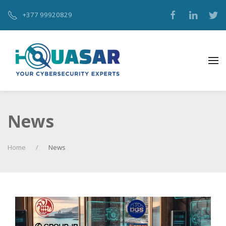
+377 99920829‬
News
Home
News